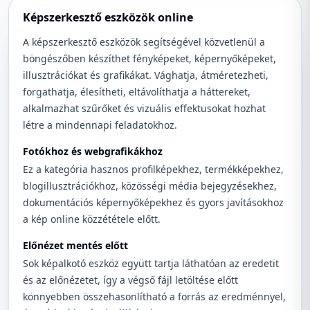
Képszerkesztő eszközök online
A képszerkesztő eszközök segítségével közvetlenül a
böngészőben készíthet fényképeket, képernyőképeket,
illusztrációkat és grafikákat. Vághatja, átméretezheti,
forgathatja, élesítheti, eltávolíthatja a háttereket,
alkalmazhat szűrőket és vizuális effektusokat hozhat
létre a mindennapi feladatokhoz.
Fotókhoz és webgrafikákhoz
Ez a kategória hasznos profilképekhez, termékképekhez,
blogillusztrációkhoz, közösségi média bejegyzésekhez,
dokumentációs képernyőképekhez és gyors javításokhoz
a kép online közzététele előtt.
Előnézet mentés előtt
Sok képalkotó eszköz együtt tartja láthatóan az eredetit
és az előnézetet, így a végső fájl letöltése előtt
könnyebben összehasonlítható a forrás az eredménnyel,