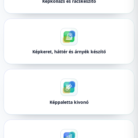
Képkollázs és rácskészítő
Képkeret, háttér és árnyék készítő
Képpaletta kivonó