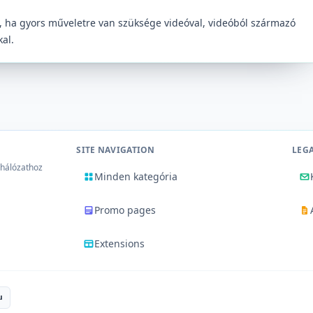
l, ha gyors műveletre van szüksége videóval, videóból származó
al.
SITE NAVIGATION
LEG
 hálózathoz
Minden kategória
Promo pages
Extensions
u