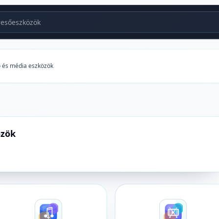
sőeszközök
ó és média eszközök
özök