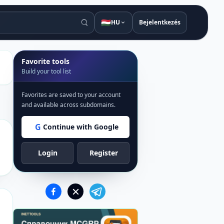
🇭🇺
HU
Bejelentkezés
Favorite tools
Build your tool list
Favorites are saved to your account
and available across subdomains.
G
Continue with Google
Login
Register