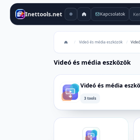
Kere
Inettools.net
Kapcsolatok
/
Videó és média eszközök
/
Vide
Videó és média eszközök
Videó és média eszk
3 tools