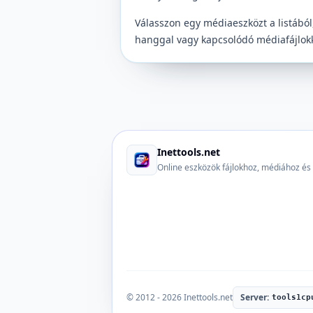
Válasszon egy médiaeszközt a listábó
hanggal vagy kapcsolódó médiafájlokk
Inettools.net
Online eszközök fájlokhoz, médiához és
© 2012 - 2026 Inettools.net
Server:
tools1cp