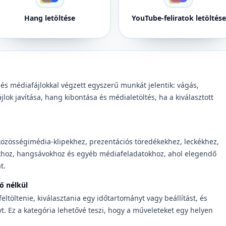
Hang letöltése
YouTube-feliratok letöltése
 és médiafájlokkal végzett egyszerű munkát jelentik: vágás,
jlok javítása, hang kibontása és médialetöltés, ha a kiválasztott
közösségimédia-klipekhez, prezentációs töredékekhez, leckékhez,
khoz, hangsávokhoz és egyéb médiafeladatokhoz, ahol elegendő
t.
ő nélkül
 feltöltenie, kiválasztania egy időtartományt vagy beállítást, és
yt. Ez a kategória lehetővé teszi, hogy a műveleteket egy helyen