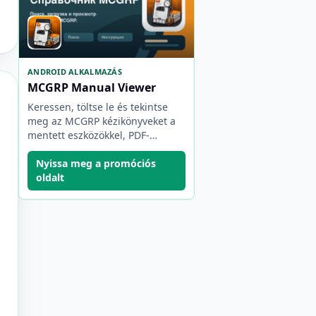
ANDROID ALKALMAZÁS
MCGRP Manual Viewer
Keressen, töltse le és tekintse
meg az MCGRP kézikönyveket a
mentett eszközökkel, PDF-
útmutatókkal, könyvjelzőkkel és
biztonsági másolatokkal.
Nyissa meg a promóciós
oldalt