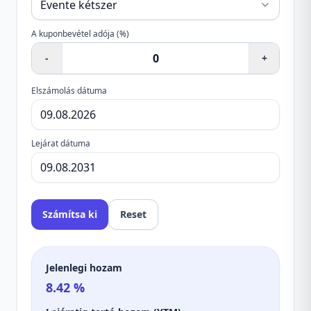
A kuponbevétel adója (%)
-
+
Elszámolás dátuma
Lejárat dátuma
Számítsa ki
Reset
Jelenlegi hozam
8.42
%