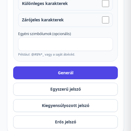
Különleges karakterek
Zárójeles karakterek
Egyéni szimbólumok (opcionális)
Például: @#$%*_ vagy a saját ábécéd.
Generál
Egyszerű jelszó
Kiegyensúlyozott jelszó
Erős jelszó