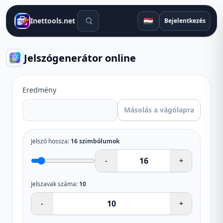
Keresőeszközök
🇭🇺
Inettools.net
Bejelentkezés
Jelszógenerátor online
Eredmény
Másolás a vágólapra
Jelszó hossza
:
16
szimbólumok
-
+
Jelszavak száma
:
10
-
+