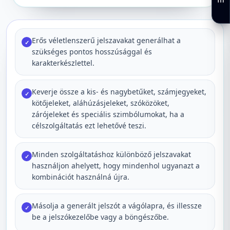
Erős véletlenszerű jelszavakat generálhat a
✓
szükséges pontos hosszúsággal és
karakterkészlettel.
Keverje össze a kis- és nagybetűket, számjegyeket,
✓
kötőjeleket, aláhúzásjeleket, szóközöket,
zárójeleket és speciális szimbólumokat, ha a
célszolgáltatás ezt lehetővé teszi.
Minden szolgáltatáshoz különböző jelszavakat
✓
használjon ahelyett, hogy mindenhol ugyanazt a
kombinációt használná újra.
Másolja a generált jelszót a vágólapra, és illessze
✓
be a jelszókezelőbe vagy a böngészőbe.