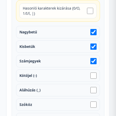
Hasonló karakterek kizárása (0/O,
1/I/l, |)
Nagybetű
Kisbetűk
Számjegyek
Kötőjel (-)
Aláhúzás (_)
Szóköz